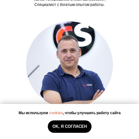
Специалист с богатым опытом работы.
Мы используем
cookies
, чтобы улучшить работу сайта
Александр. С.
Мастер универсал
OK, Я СОГЛАСЕН
Специалист по разным направлениям